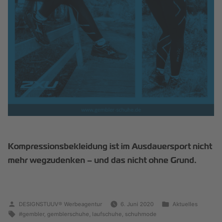
Kompressionsbekleidung ist im Ausdauersport nicht
mehr wegzudenken – und das nicht ohne Grund.
DESIGNSTUUV® Werbeagentur
6. Juni 2020
Aktuelles
#gembler
,
gemblerschuhe
,
laufschuhe
,
schuhmode