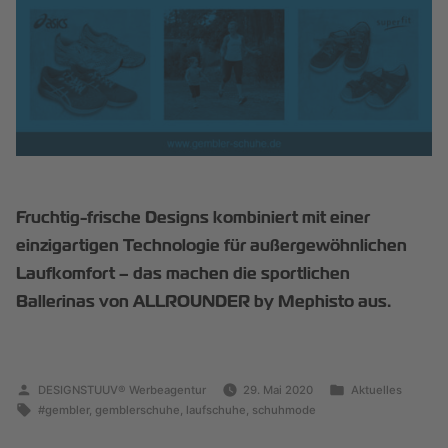
Fruchtig-frische Designs kombiniert mit einer
einzigartigen Technologie für außergewöhnlichen
Laufkomfort – das machen die sportlichen
Ballerinas von ALLROUNDER by Mephisto aus.
DESIGNSTUUV® Werbeagentur
29. Mai 2020
Aktuelles
#gembler
,
gemblerschuhe
,
laufschuhe
,
schuhmode