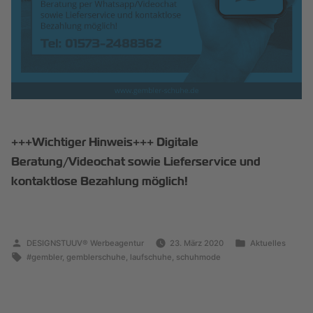
+++Wichtiger Hinweis+++ Digitale
Beratung/Videochat sowie Lieferservice und
kontaktlose Bezahlung möglich!
DESIGNSTUUV® Werbeagentur
23. März 2020
Aktuelles
#gembler
,
gemblerschuhe
,
laufschuhe
,
schuhmode