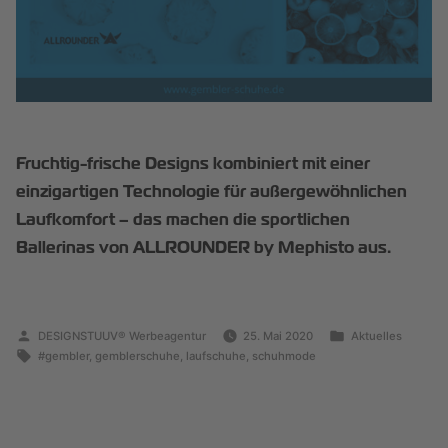
Fruchtig-frische Designs kombiniert mit einer
einzigartigen Technologie für außergewöhnlichen
Laufkomfort – das machen die sportlichen
Ballerinas von ALLROUNDER by Mephisto aus.
DESIGNSTUUV® Werbeagentur
25. Mai 2020
Aktuelles
#gembler
,
gemblerschuhe
,
laufschuhe
,
schuhmode