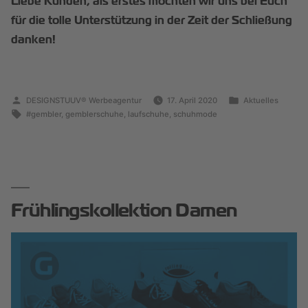
Liebe Kunden, als erstes möchten wir uns bei Euch
für die tolle Unterstützung in der Zeit der Schließung
danken!
DESIGNSTUUV® Werbeagentur
17. April 2020
Aktuelles
#gembler
,
gemblerschuhe
,
laufschuhe
,
schuhmode
Frühlingskollektion Damen