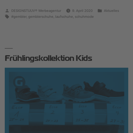
DESIGNSTUUV® Werbeagentur
9. April 2020
Aktuelles
#gembler
,
gemblerschuhe
,
laufschuhe
,
schuhmode
Frühlingskollektion Kids