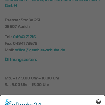
GmbH
Esenser Straße 251
26607 Aurich
Tel.:
04941 71216
Fax: 04941 73679
Mail:
office@gembler-schuhe.de
Öffnungszeiten:
Mo. – Fr. 9.00 Uhr – 18.00 Uhr
Sa. 9.00 Uhr – 13.00 Uhr