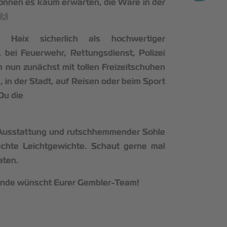
önnen es kaum erwarten, die Ware in der
.🙌
Haix sicherlich als hochwertiger
. bei Feuerwehr, Rettungsdienst, Polizei
 nun zunächst mit tollen Freizeitschuhen
, in der Stadt, auf Reisen oder beim Sport
 Du die
Ausstattung und rutschhemmender Sohle
chte Leichtgewichte. Schaut gerne mal
aten.
nde wünscht Eurer Gembler-Team!