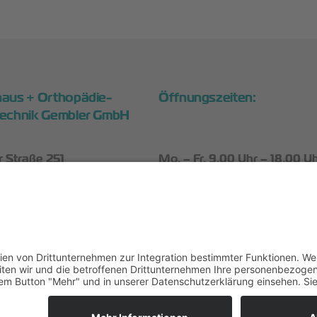
aus + Orthopädie-
Öffnungszeiten:
echnik Gembler GmbH
 Straße 251
Mo. – Fr. 9.00 Uhr – 18.00 U
Aurich
Sa. 9.00 Uhr – 13.00 Uhr
941 71216
4941 73679
fice@gembler-schuhe.de