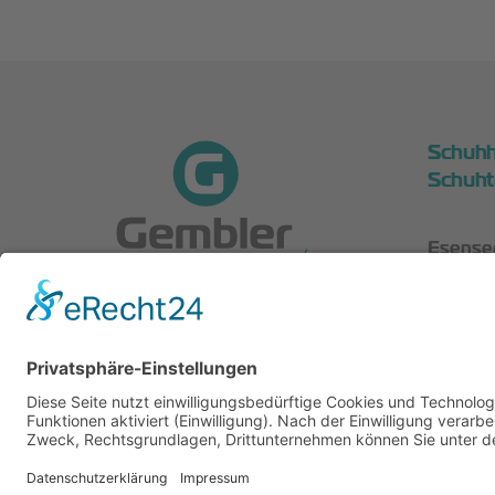
Schuhh
Schuht
Esenser
26607 
Wir sind Mitglied
Tel.:
04
Fax: 0
Mail:
of