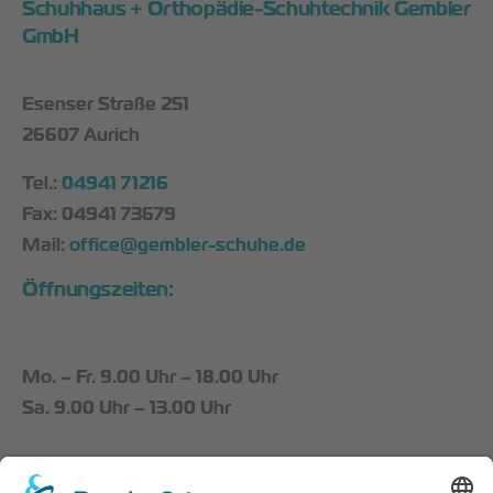
Schuhhaus + Orthopädie-Schuhtechnik Gembler
GmbH
Esenser Straße 251
26607 Aurich
Tel.:
04941 71216
Fax: 04941 73679
Mail:
office@gembler-schuhe.de
Öffnungszeiten:
Mo. – Fr. 9.00 Uhr – 18.00 Uhr
Sa. 9.00 Uhr – 13.00 Uhr